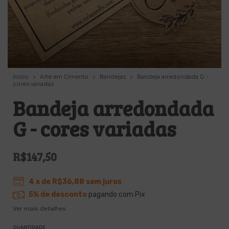
Início
>
Arte em Cimento
>
Bandejas
>
Bandeja arredondada G -
cores variadas
Bandeja arredondada
G - cores variadas
R$147,50
4
x de
R$36,88
sem juros
5% de desconto
pagando com Pix
Ver mais detalhes
QUANTIDADE