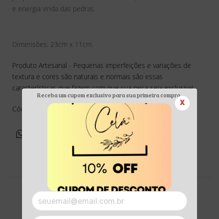
e energia vinda das pedras.
Dimensões: 23cm x 11cm.
Produto Artesanal - Pequenas imperfeições e variações de
textura e cores são naturais e normais são essas
características que fazem com que sua peça seja exclusiva!
Receba um cupom exclusivo para sua primeira compra.
X
Cód: ACBR1301
Produtos