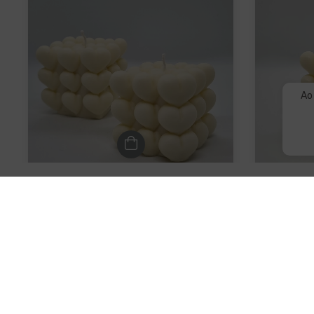
Ao
Dupla Bubble Coração
R$144,90
4
x de
R$36,23
sem juros
4