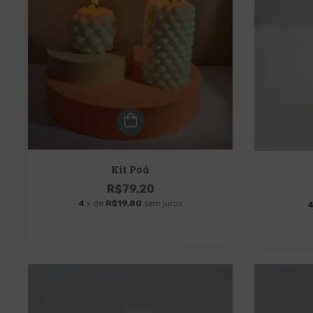
Kit Poá
R$79,20
4
x de
R$19,80
sem juros