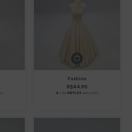
Fashion
R$44,90
os
4
x de
R$11,23
sem juros