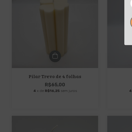
Pilar Trevo de 4 folhas
R$65,00
4
x de
R$16,25
sem juros
4