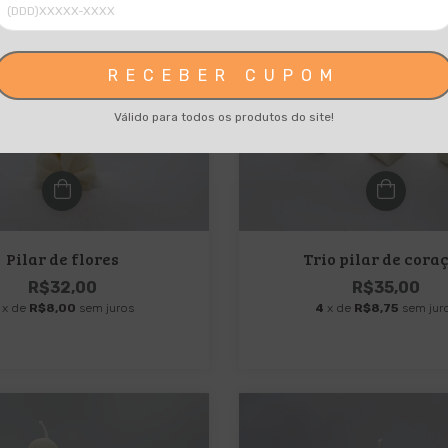
RECEBER CUPOM
Válido para todos os produtos do site!
Pilar de flores
Trio pilar de cora
R$32,00
R$35,00
x de
R$8,00
sem juros
4
x de
R$8,75
sem jur