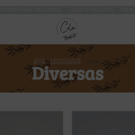
PARA TODO O BRASIL
| LIGHT UP YOUR LIFE! |
FRETE GRÁTIS A PAR
Início
>
Decor Collection
>
Diversas
Diversas