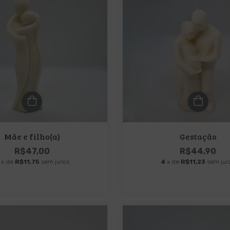
Mãe e filho(a)
Gestação
R$47,00
R$44,90
x de
R$11,75
sem juros
4
x de
R$11,23
sem jur