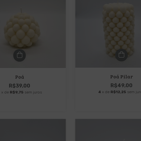
Poá Pilar
Poá
R$49,00
R$39,00
4
x de
R$12,25
sem jur
4
x de
R$9,75
sem juros