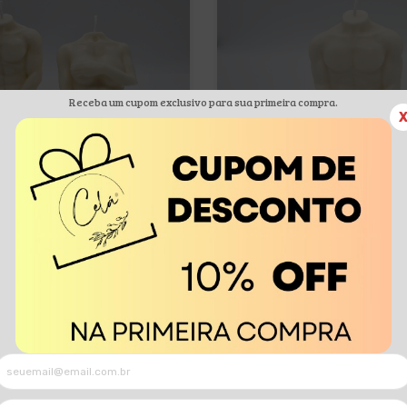
Receba um cupom exclusivo para sua primeira compra.
corpo homem - mulher
Corpo homem
R$82,00
R$44,00
x de
R$20,50
sem juros
4
x de
R$11,00
sem jur