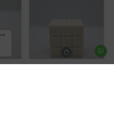
 sua
M
Cubo mágico
R$83,50
os
4
x de
R$20,88
sem juros