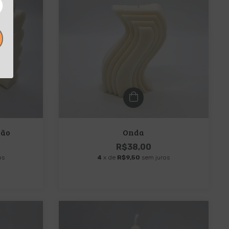
ção
Onda
R$38,00
os
4
x de
R$9,50
sem juros