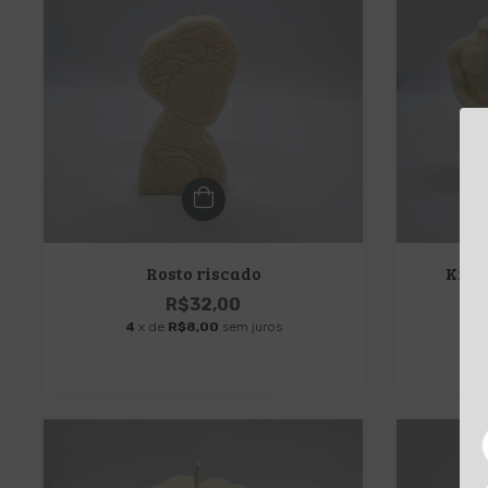
Rosto riscado
Kit 
R$32,00
4
x de
R$8,00
sem juros
4