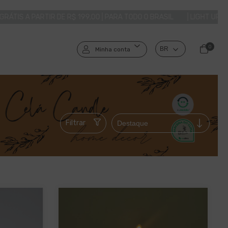
TIR DE R$ 199,00 | PARA TODO O BRASIL
| LIGHT UP YOUR LIFE! |
0
Minha conta
Filtrar