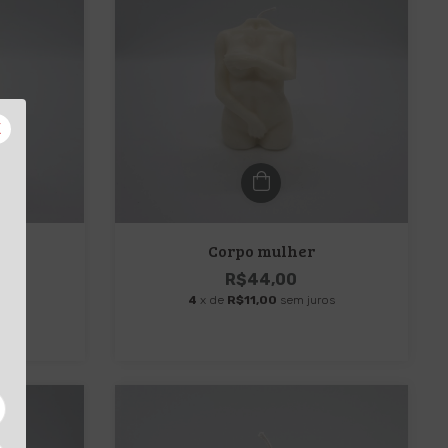
X
Corpo mulher
R$44,00
os
4
x de
R$11,00
sem juros