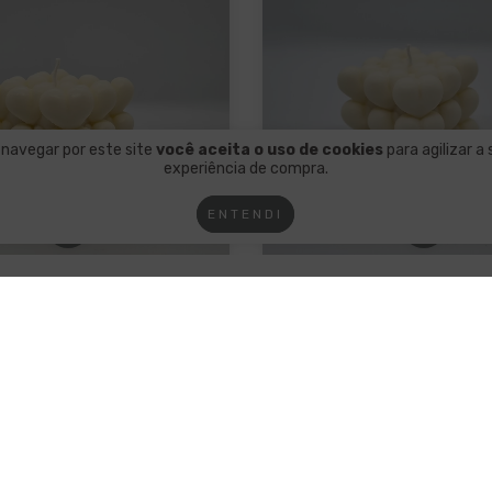
 navegar por este site
você aceita o uso de cookies
para agilizar a
experiência de compra.
ENTENDI
Bubble Coração G
Bubble Coração 
R$77,00
R$74,90
x de
R$19,25
sem juros
4
x de
R$18,73
sem jur