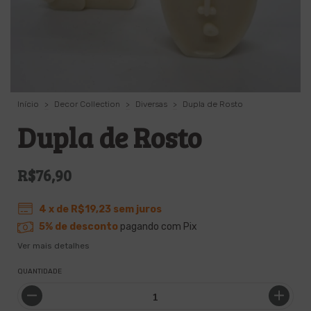
Início
>
Decor Collection
>
Diversas
>
Dupla de Rosto
Dupla de Rosto
R$76,90
4
x de
R$19,23
sem juros
5% de desconto
pagando com Pix
Ver mais detalhes
QUANTIDADE