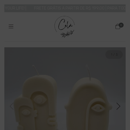
 YOUR LIFE! |
FRETE GRÁTIS A PARTIR DE R$ 199,00 | PARA TODO O 
0
1
/
3