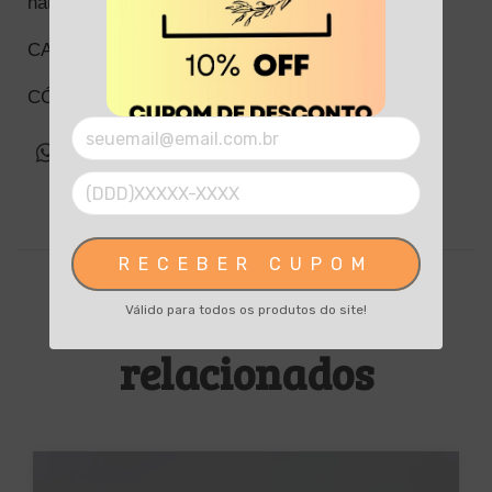
naturais.
CADA VELA É ÚNICA!
DCDI064
CÓD: 
RECEBER CUPOM
Produtos
Válido para todos os produtos do site!
relacionados