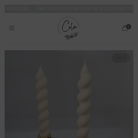
 YOUR LIFE! |
FRETE GRÁTIS A PARTIR DE R$ 199,00 | PARA TODO O
0
1
/
1