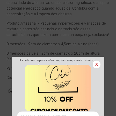
capacidade de atenuar as ondas eletromagnéticas e adquire
potencial energético quando aquecida. Contribui com a
concentração e a limpeza dos chakras.
Produto Artesanal - Pequenas imperfeições e variações de
textura e cores são naturais e normais são essas
características que fazem com que sua peça seja exclusiva!
Dimensões: 9cm de diâmetro x 4,5cm de altura (cada)
Dimensões da vela: 2cm de diâmetro x 20cm de altura
(cada)
Receba um cupom exclusivo para sua primeira compra.
X
Para velas de 2,5 cm de diâmetro
Cód: ACCA113