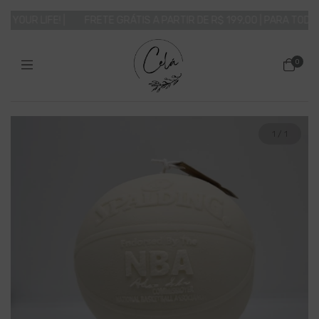
 YOUR LIFE! |
FRETE GRÁTIS A PARTIR DE R$ 199,00 | PARA TODO O 
0
1
/
1