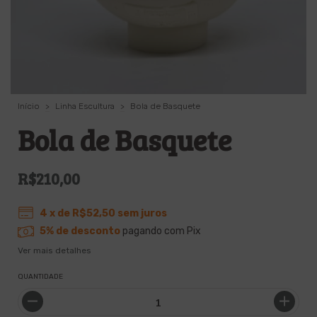
Início
>
Linha Escultura
>
Bola de Basquete
Bola de Basquete
R$210,00
4
x de
R$52,50
sem juros
5% de desconto
pagando com Pix
Ver mais detalhes
QUANTIDADE