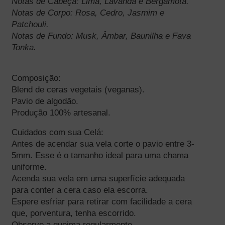
Notas de Cabeça: Lima, Lavanda e Bergamota.
Notas de Corpo: Rosa, Cedro, Jasmim e 
Patchouli.
Notas de Fundo: Musk, Âmbar, Baunilha e Fava 
Tonka.
Composição:
Blend de ceras vegetais (veganas).
Pavio de algodão.
Produção 100% artesanal.
Cuidados com sua Celá:
Antes de acendar sua vela corte o pavio entre 3-
5mm. Esse é o tamanho ideal para uma chama 
uniforme.
Acenda sua vela em uma superfície adequada 
para conter a cera caso ela escorra.
Espere esfriar para retirar com facilidade a cera 
que, porventura, tenha escorrido.
Observe a queima regularmente.