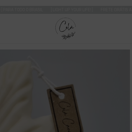
SIL
| LIGHT UP YOUR LIFE! |
FRETE GRÁTIS A PARTIR DE R$ 199,0