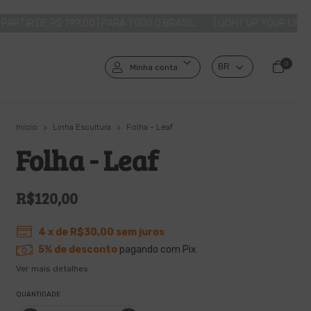
0 | PARA TODO O BRASIL
| LIGHT UP YOUR LIFE! |
FRETE GRÁTIS A
0
Minha conta
Início
>
Linha Escultura
>
Folha - Leaf
Folha - Leaf
R$120,00
4
x de
R$30,00
sem juros
5% de desconto
pagando com Pix
Ver mais detalhes
QUANTIDADE