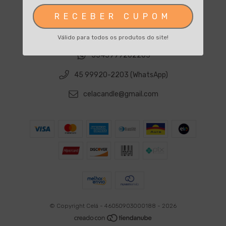
Seja um parceiro
RECEBER CUPOM
Pontos de venda
Válido para todos os produtos do site!
5545999202203
45 99920-2203 (WhatsApp)
celacandle@gmail.com
© Copyright Celá - 46050903000188 - 2026