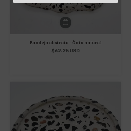
Bandeja abstrata - Ônix natural
$62.25 USD