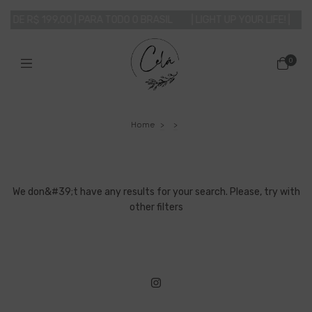
R DE R$ 199,00 | PARA TODO O BRASIL
| LIGHT UP YOUR LIFE! |
F
0
Home
>
>
We don&#39;t have any results for your search. Please, try with
other filters