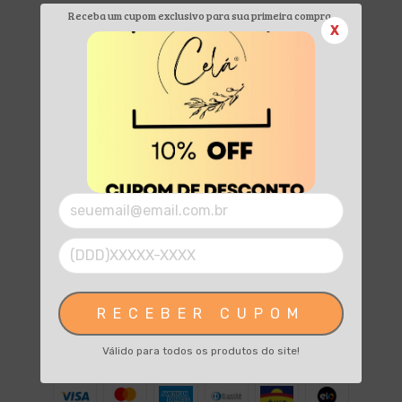
Receba um cupom exclusivo para sua primeira compra.
Home
X
Categorias
Contato
Sustentabilidade
Seja um parceiro
Pontos de venda
5545999202203
45 99920-2203 (WhatsApp)
RECEBER CUPOM
celacandle@gmail.com
Válido para todos os produtos do site!